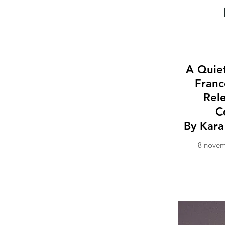
A Quie
Franc
Rel
C
By Kara
8 novem