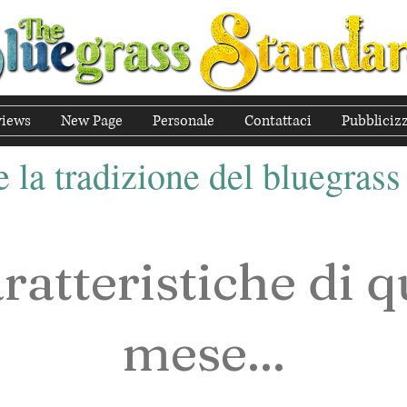
views
New Page
Personale
Contattaci
Pubbliciz
 la tradizione del bluegrass
ratteristiche di 
mese...