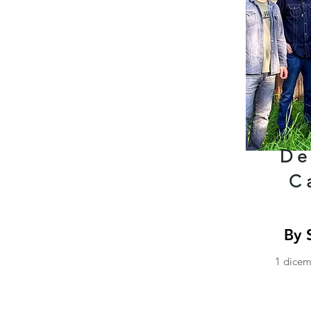
De
C
By 
1 dicem