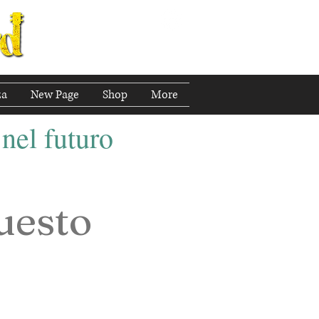
za
New Page
Shop
More
 nel futuro
questo