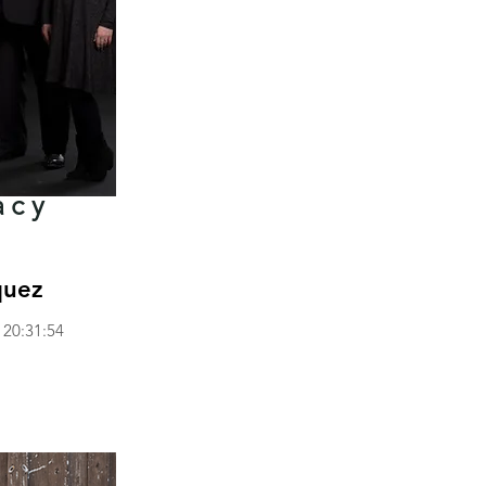
acy
quez
 20:31:54