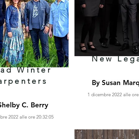
New Leg
ad Winter
arpenters
By Susan Mar
1 dicembre 2022 alle ore
Shelby C. Berry
bre 2022 alle ore 20:32:05