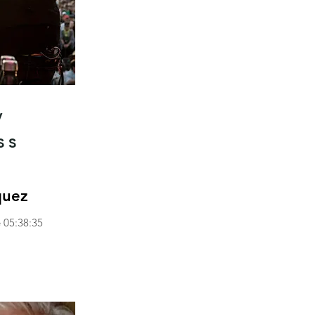
y
y
ss
quez
 05:38:35