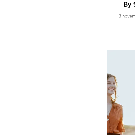
By 
3 novem