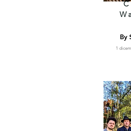
C
W
By 
1 dicem