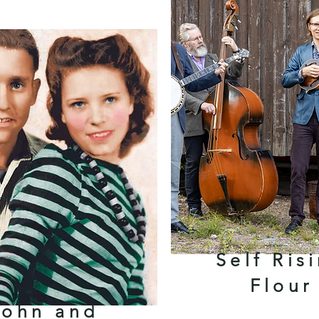
Self Ris
Flour
John and