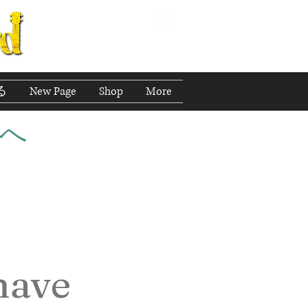
る
New Page
Shop
More
へ
have