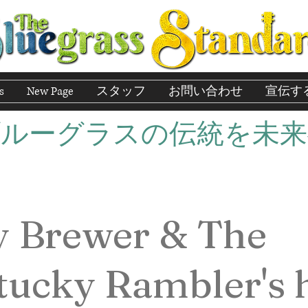
s
New Page
スタッフ
お問い合わせ
宣伝す
ブルーグラスの伝統を未来
y Brewer & The
tucky Rambler's 