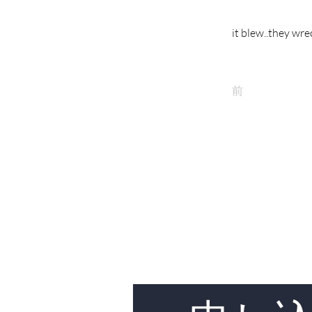
it blew..they wre
前