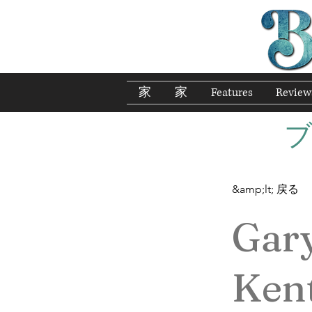
家
家
Features
Review
&amp;lt; 戻る
Gar
Ken