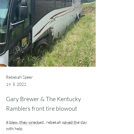
Rebekah Speer
19. 5. 2022
Gary Brewer & The Kentucky
Ramblers front tire blowout
it blew..they wrecked.. rebekah saved the day 
Predchádzajúce
Ďalšie
with help.