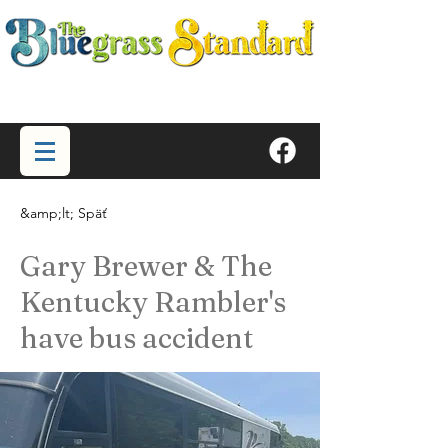
&amp;lt; Späť
Gary Brewer & The
Kentucky Rambler's
have bus accident