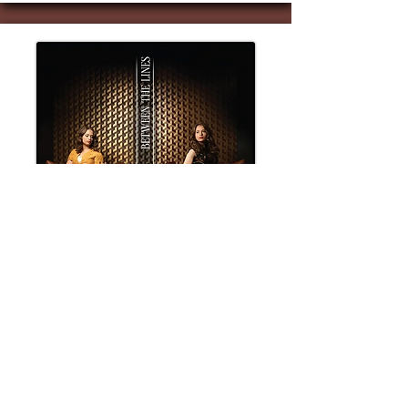
⭐︎ ⭐︎ ⭐︎ ⭐︎ ⭐︎
The Price Sisters
Between the Lines
Reviewed By:
Mississippi Chris Sharp